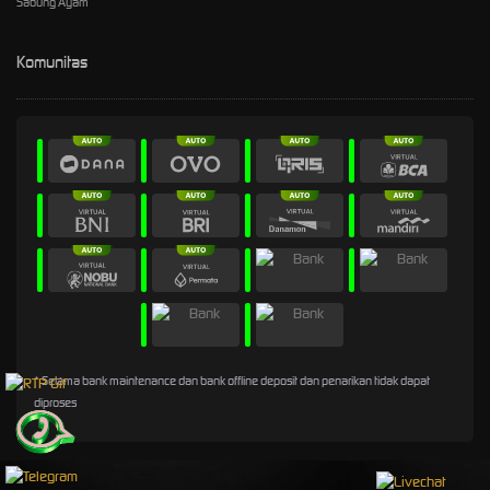
Sabung Ayam
Komunitas
* Selama bank maintenance dan bank offline deposit dan penarikan tidak dapat
diproses