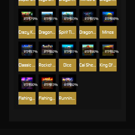
RTP
79%
RTP
81%
RTP
93%
RTP
85%
RTP
88%
Crazy King Kong
Dragon Fishing
Spirit Tide Legend
Dragon of Demons
Mines
RTP
97%
RTP
92%
RTP
81%
RTP
96%
RTP
92%
Classic Mario
Rocket Derby
Dice
Cai Shen Fishing
King Of Football
RTP
90%
RTP
83%
RTP
82%
Fishing Disco
Fishing YiLuFa
Running Chicken