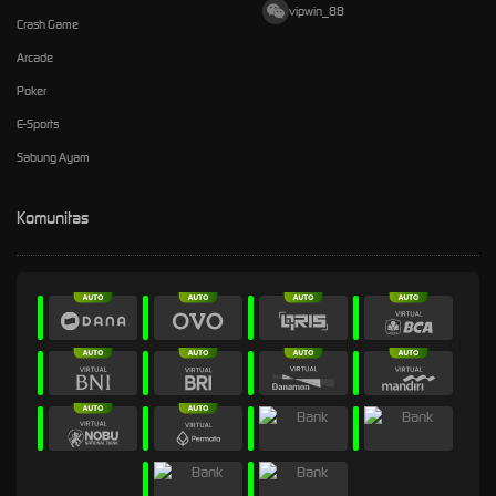
vipwin_88
Crash Game
Arcade
Poker
E-Sports
Sabung Ayam
Komunitas