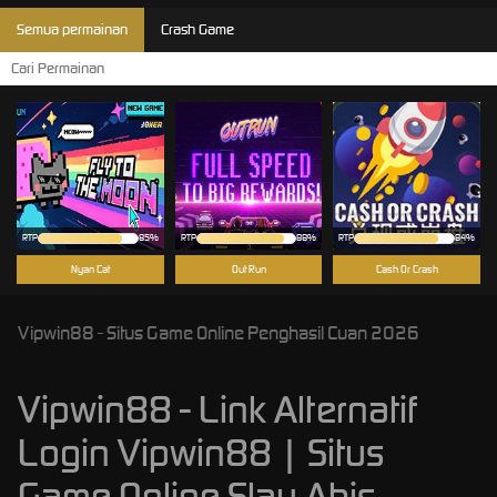
Semua permainan
Crash Game
RTP
85%
RTP
88%
RTP
84%
Nyan Cat
Out Run
Cash Or Crash
Vipwin88 - Situs Game Online Penghasil Cuan 2026
Vipwin88 - Link Alternatif
Login Vipwin88 | Situs
Game Online Slay Abis