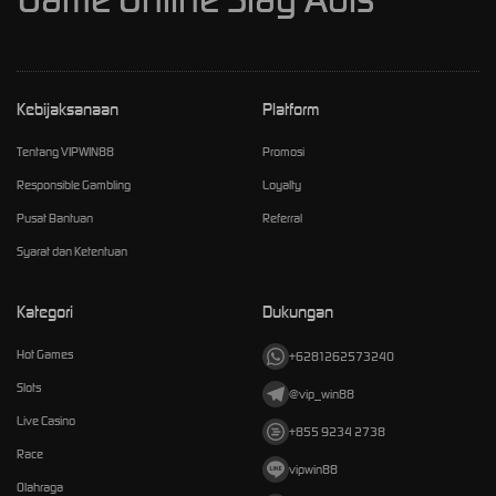
Kebijaksanaan
Platform
Tentang VIPWIN88
Promosi
Responsible Gambling
Loyalty
Pusat Bantuan
Referral
Syarat dan Ketentuan
Kategori
Dukungan
Hot Games
+6281262573240
Slots
@vip_win88
Live Casino
+855 9234 2738
Race
vipwin88
Olahraga